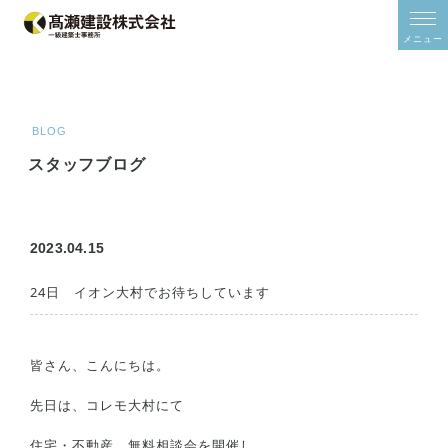
/*2024年11月追加*/
/*2024年11月追加*/
メニュー
ホーム
ご予約
モデルハウス
BLOG
イベント
スタッフブログ
家をみる
住宅シリーズ
建築事例集
2023.04.15
オーナーズボイス
間取り研究所
24日 イオン大村でお待ちしています
土地情報
皆さん、こんにちは。
スタッフブログ
先日は、コレモ大村にて
補助金
補助金について
住宅・不動産 無料相談会を開催し
ZEHについて