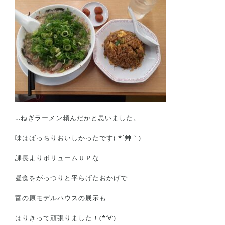
…ねぎラーメン頼んだかと思いました。
味はばっちりおいしかったです( *´艸｀)
課長よりボリュームＵＰな
昼食をがっつりと平らげたおかげで
富の原モデルハウスの展示も
はりきって頑張りました！(*‘∀‘)