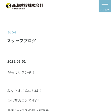
/*2024年11月追加*/
/*2024年11月追加*/
メニュー
ホーム
ご予約
モデルハウス
BLOG
イベント
スタッフブログ
家をみる
住宅シリーズ
建築事例集
2022.06.01
オーナーズボイス
間取り研究所
がっつりランチ！
土地情報
みなさまこんにちは！
スタッフブログ
少し前のことですが
補助金
補助金について
モデルハウスの展示雑貨を
ZEHについて