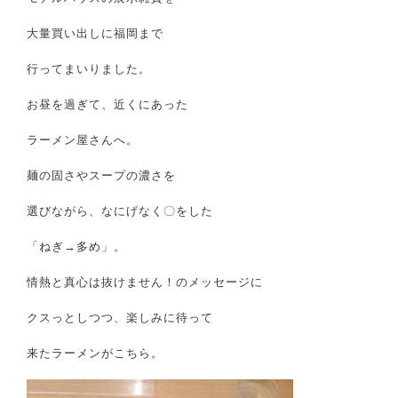
BELSについて
大量買い出しに福岡まで
スタッフ紹介
行ってまいりました。
お問い合わせ/カタログ請求
お昼を過ぎて、近くにあった
ラーメン屋さんへ。
会社概要
麺の固さやスープの濃さを
土地情報はこちら
選びながら、なにげなく〇をした
プライバシーポリシー
「ねぎ→多め」。
情熱と真心は抜けません！のメッセージに
クスっとしつつ、楽しみに待って
来たラーメンがこちら。